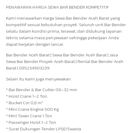
PENAWARAN HARGA SEWA BAR BENDER KOMPETITIF
Kami menawarkan Harga Sewa Bar Bender Aceh Barat yang
kompetitif sesuai kebutuhan proyek. Seluruh unit Bar Bender
selalu dalam kondisi prima, terawat, dan didukung layanan
teknis selama masa penyewaan sehingga pekerjaan Anda
dapat berjalan dengan lancar.
Bar Bender Aceh Barat | Sewa Bar Bender Aceh Barat | Jasa
Sewa Bar Bender Proyek Aceh Barat | Rental Bar Bender Aceh
Barat | 085234903239
Selain itu kami juga menyewakan:
* Bar Bender & Bar Cutter 08–32 mm
* Hoist Crane 1–2 Ton
* Bucket Cor 0,8 m³
* Mini Crane Engine 500 Kg
* Mini Tower Crane 1 Ton
* Passenger Hoist 1–2 Ton
* Surat Dukungan Tender LPSE/Swasta