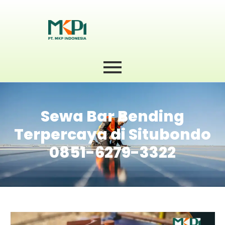
Sewa Bar Bending
Terpercaya di Situbondo
0851-6279-3322