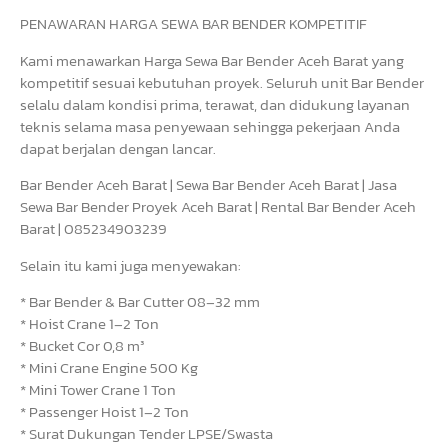
PENAWARAN HARGA SEWA BAR BENDER KOMPETITIF
Kami menawarkan Harga Sewa Bar Bender Aceh Barat yang
kompetitif sesuai kebutuhan proyek. Seluruh unit Bar Bender
selalu dalam kondisi prima, terawat, dan didukung layanan
teknis selama masa penyewaan sehingga pekerjaan Anda
dapat berjalan dengan lancar.
Bar Bender Aceh Barat | Sewa Bar Bender Aceh Barat | Jasa
Sewa Bar Bender Proyek Aceh Barat | Rental Bar Bender Aceh
Barat | 085234903239
Selain itu kami juga menyewakan:
* Bar Bender & Bar Cutter 08–32 mm
* Hoist Crane 1–2 Ton
* Bucket Cor 0,8 m³
* Mini Crane Engine 500 Kg
* Mini Tower Crane 1 Ton
* Passenger Hoist 1–2 Ton
* Surat Dukungan Tender LPSE/Swasta