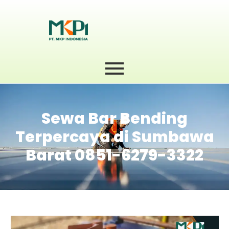
Sewa Bar Bending
Terpercaya di Sumbawa
Barat 0851-6279-3322