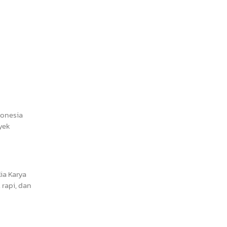
donesia
yek
ia Karya
rapi, dan