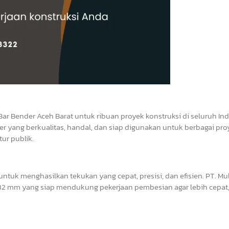
Bar Bender Aceh Barat untuk ribuan proyek konstruksi di seluruh In
r yang berkualitas, handal, dan siap digunakan untuk berbagai pro
ur publik.
tuk menghasilkan tekukan yang cepat, presisi, dan efisien. PT. Mul
2 mm yang siap mendukung pekerjaan pembesian agar lebih cepat, 