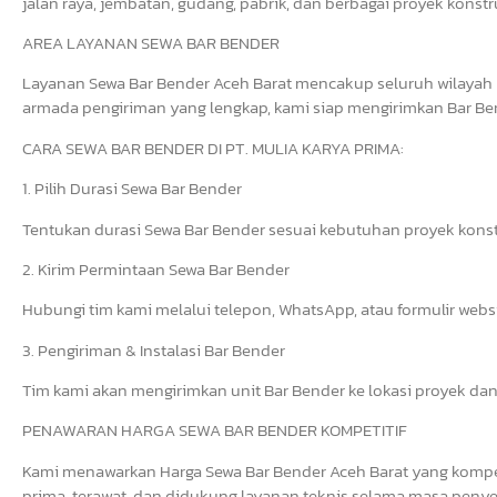
jalan raya, jembatan, gudang, pabrik, dan berbagai proyek konstr
AREA LAYANAN SEWA BAR BENDER
Layanan Sewa Bar Bender Aceh Barat mencakup seluruh wilayah 
armada pengiriman yang lengkap, kami siap mengirimkan Bar Bend
CARA SEWA BAR BENDER DI PT. MULIA KARYA PRIMA:
1. Pilih Durasi Sewa Bar Bender
Tentukan durasi Sewa Bar Bender sesuai kebutuhan proyek konst
2. Kirim Permintaan Sewa Bar Bender
Hubungi tim kami melalui telepon, WhatsApp, atau formulir web
3. Pengiriman & Instalasi Bar Bender
Tim kami akan mengirimkan unit Bar Bender ke lokasi proyek dan
PENAWARAN HARGA SEWA BAR BENDER KOMPETITIF
Kami menawarkan Harga Sewa Bar Bender Aceh Barat yang kompeti
prima, terawat, dan didukung layanan teknis selama masa penye