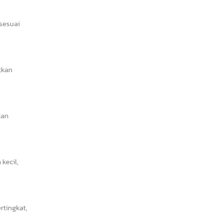
 sesuai
tkan
kan
kecil,
tingkat,