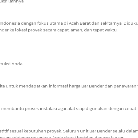
uksi lainnya.
Indonesia dengan fokus utama di Aceh Barat dan sekitarnya. Diduk
er ke lokasi proyek secara cepat, aman, dan tepat waktu.
ruksi Anda.
site untuk mendapatkan informasi harga Bar Bender dan penawaran t
 membantu proses instalasi agar alat siap digunakan dengan cepat.
tif sesuai kebutuhan proyek. Seluruh unit Bar Bender selalu dalam
waan sehingga pekerjaan Anda dapat berjalan dengan lancar.