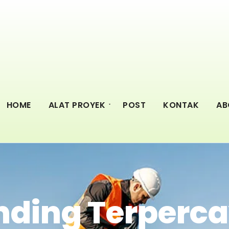
HOME
ALAT PROYEK
POST
KONTAK
AB
nding Terperca