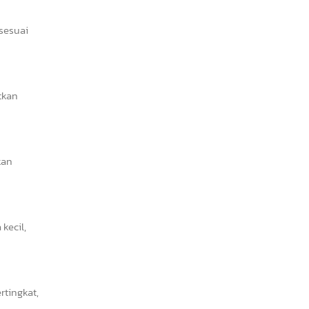
 sesuai
tkan
kan
kecil,
tingkat,