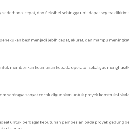
sederhana, cepat, dan fleksibel sehingga unit dapat segera dikirim
s penekukan besi menjadi lebih cepat, akurat, dan mampu meningka
il untuk memberikan keamanan kepada operator sekaligus menghasil
 sehingga sangat cocok digunakan untuk proyek konstruksi skala 
deal untuk berbagai kebutuhan pembesian pada proyek gedung ber
uksi lainnya.