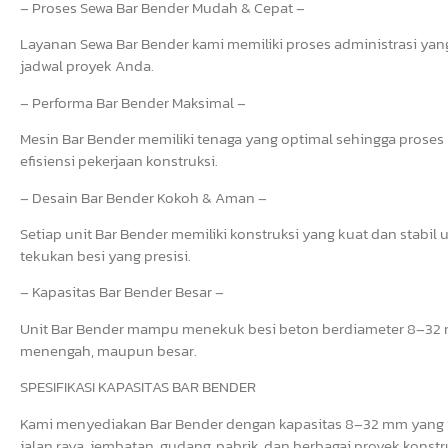
– Proses Sewa Bar Bender Mudah & Cepat –
Layanan Sewa Bar Bender kami memiliki proses administrasi yang 
jadwal proyek Anda.
– Performa Bar Bender Maksimal –
Mesin Bar Bender memiliki tenaga yang optimal sehingga prose
efisiensi pekerjaan konstruksi.
– Desain Bar Bender Kokoh & Aman –
Setiap unit Bar Bender memiliki konstruksi yang kuat dan stab
tekukan besi yang presisi.
– Kapasitas Bar Bender Besar –
Unit Bar Bender mampu menekuk besi beton berdiameter 8–32 mm
menengah, maupun besar.
SPESIFIKASI KAPASITAS BAR BENDER
Kami menyediakan Bar Bender dengan kapasitas 8–32 mm yang i
jalan raya, jembatan, gudang, pabrik, dan berbagai proyek konstr