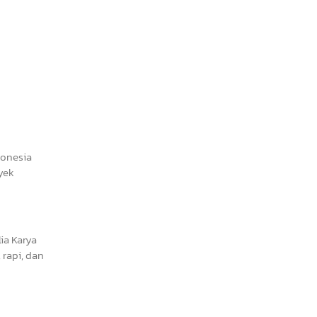
donesia
yek
ia Karya
rapi, dan