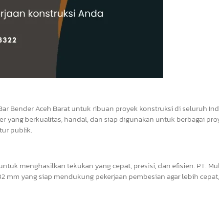
Bar Bender Aceh Barat untuk ribuan proyek konstruksi di seluruh In
r yang berkualitas, handal, dan siap digunakan untuk berbagai pro
ur publik.
tuk menghasilkan tekukan yang cepat, presisi, dan efisien. PT. Mul
2 mm yang siap mendukung pekerjaan pembesian agar lebih cepat, 