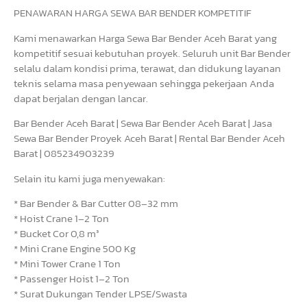
PENAWARAN HARGA SEWA BAR BENDER KOMPETITIF
Kami menawarkan Harga Sewa Bar Bender Aceh Barat yang
kompetitif sesuai kebutuhan proyek. Seluruh unit Bar Bender
selalu dalam kondisi prima, terawat, dan didukung layanan
teknis selama masa penyewaan sehingga pekerjaan Anda
dapat berjalan dengan lancar.
Bar Bender Aceh Barat | Sewa Bar Bender Aceh Barat | Jasa
Sewa Bar Bender Proyek Aceh Barat | Rental Bar Bender Aceh
Barat | 085234903239
Selain itu kami juga menyewakan:
* Bar Bender & Bar Cutter 08–32 mm
* Hoist Crane 1–2 Ton
* Bucket Cor 0,8 m³
* Mini Crane Engine 500 Kg
* Mini Tower Crane 1 Ton
* Passenger Hoist 1–2 Ton
* Surat Dukungan Tender LPSE/Swasta