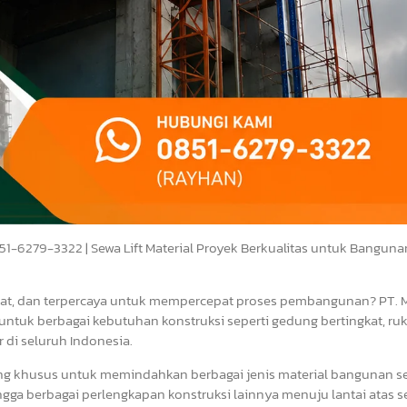
851-6279-3322 | Sewa Lift Material Proyek Berkualitas untuk Banguna
uat, dan terpercaya untuk mempercepat proses pembangunan? PT. M
untuk berbagai kebutuhan konstruksi seperti gedung bertingkat, ruk
r di seluruh Indonesia.
cang khusus untuk memindahkan berbagai jenis material bangunan se
 hingga berbagai perlengkapan konstruksi lainnya menuju lantai atas s