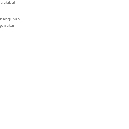
a akibat
embangunan
digunakan