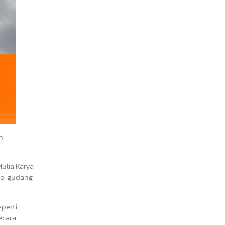
n
ulia Karya
o, gudang,
perti
ecara