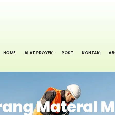
HOME
ALAT PROYEK
POST
KONTAK
AB
rang Materal M