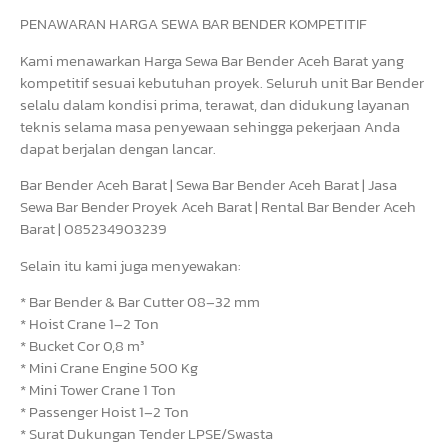
PENAWARAN HARGA SEWA BAR BENDER KOMPETITIF
Kami menawarkan Harga Sewa Bar Bender Aceh Barat yang
kompetitif sesuai kebutuhan proyek. Seluruh unit Bar Bender
selalu dalam kondisi prima, terawat, dan didukung layanan
teknis selama masa penyewaan sehingga pekerjaan Anda
dapat berjalan dengan lancar.
Bar Bender Aceh Barat | Sewa Bar Bender Aceh Barat | Jasa
Sewa Bar Bender Proyek Aceh Barat | Rental Bar Bender Aceh
Barat | 085234903239
Selain itu kami juga menyewakan:
* Bar Bender & Bar Cutter 08–32 mm
* Hoist Crane 1–2 Ton
* Bucket Cor 0,8 m³
* Mini Crane Engine 500 Kg
* Mini Tower Crane 1 Ton
* Passenger Hoist 1–2 Ton
* Surat Dukungan Tender LPSE/Swasta