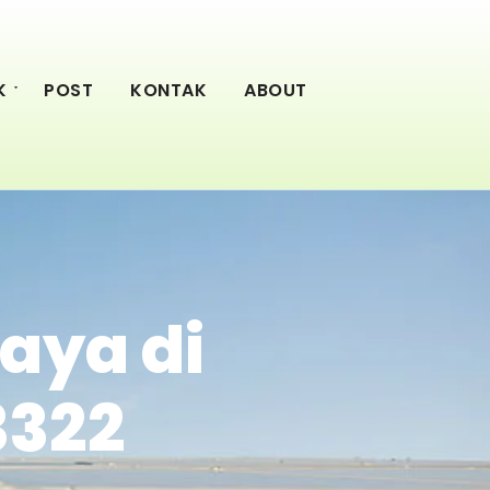
K
POST
KONTAK
ABOUT
aya di
3322