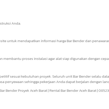
struksi Anda.
bsite untuk mendapatkan informasi harga Bar Bender dan penawaran
an membantu proses instalasi agar alat siap digunakan dengan cepa
titif sesuai kebutuhan proyek. Seluruh unit Bar Bender selalu dal
asa penyewaan sehingga pekerjaan Anda dapat berjalan dengan lanc
a Bar Bender Proyek Aceh Barat | Rental Bar Bender Aceh Barat | 085