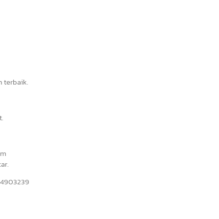
 terbaik.
t.
am
ar.
234903239