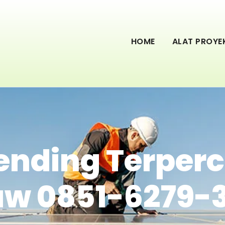
HOME
ALAT PROYE
ending Terperc
w 0851-6279-