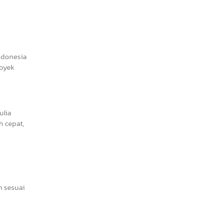
Indonesia
royek
ulia
 cepat,
m sesuai