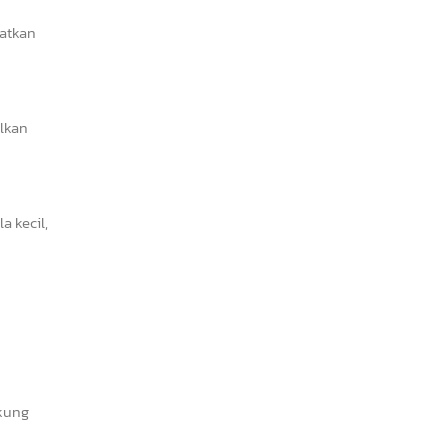
katkan
ilkan
 kecil,
ukung