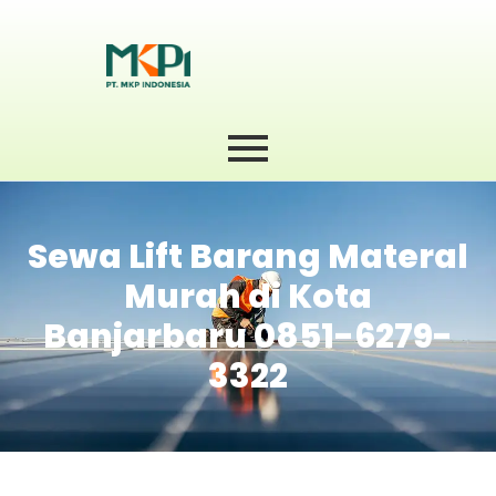
Sewa Lift Barang Materal
Murah di Kota
Banjarbaru 0851-6279-
3322