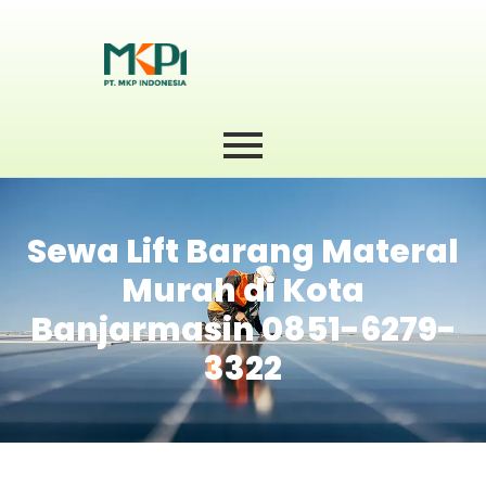
Sewa Lift Barang Materal
Murah di Kota
Banjarmasin 0851-6279-
3322