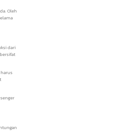
da. Oleh
 selama
ksi dari
bersifat
 harus
t
assenger
untungan