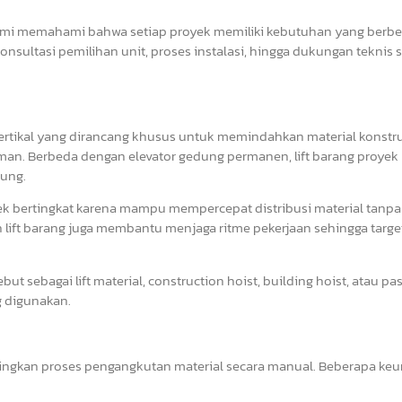
ami memahami bahwa setiap proyek memiliki kebutuhan yang berbe
konsultasi pemilihan unit, proses instalasi, hingga dukungan teknis
vertikal yang dirancang khusus untuk memindahkan material konstru
aman. Berbeda dengan elevator gedung permanen, lift barang proyek 
ung.
ek bertingkat karena mampu mempercepat distribusi material tanpa
ift barang juga membantu menjaga ritme pekerjaan sehingga targe
sebut sebagai lift material, construction hoist, building hoist, atau p
g digunakan.
ingkan proses pengangkutan material secara manual. Beberapa ke