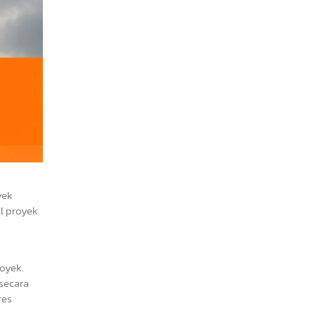
yek
al proyek
oyek.
 secara
res