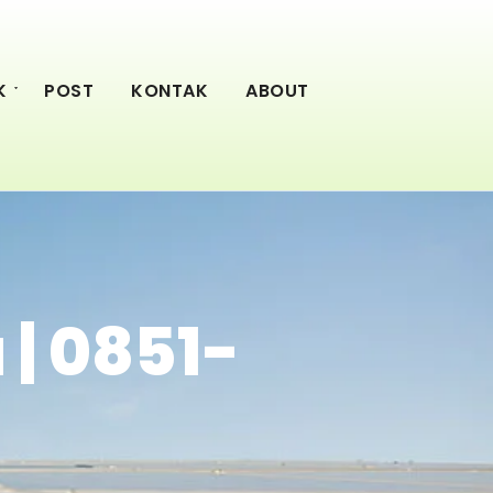
K
POST
KONTAK
ABOUT
 | 0851-