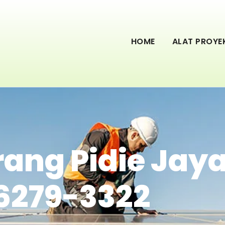
HOME
ALAT PROYE
rang Pidie Jaya
6279-3322