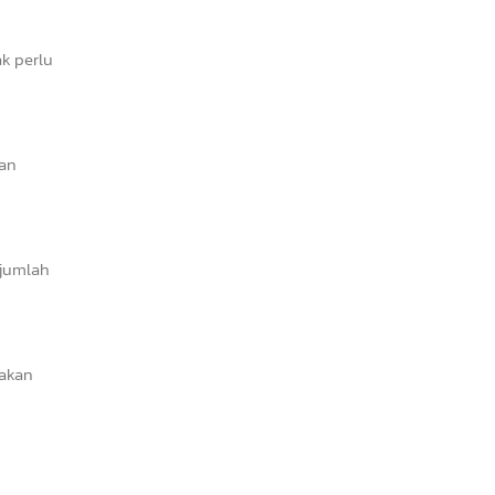
ak perlu
han
 jumlah
sakan