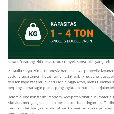
Sewa Lift Barang Pidie Jaya untuk Proyek Konstruksi yang Lebih
PT Mulia Karya Prima Indonesia hadir sebagai penyedia layana
gedung, apartemen, hotel, rumah sakit, pabrik, gudang, pusat p
dengan kapasitas mulai dari 1 ton hingga 4 ton, menggunakan un
berpengalaman agar proses pengangkutan material berjalan leb
Dalam dunia konstruksi modern, kecepatan distribusi material
Aktivitas mengangkat semen, besi beton, bata ringan, scaffoldin
manual tidak hanya membutuhkan banyak tenaga kerja, tetapi 
pembangunan.