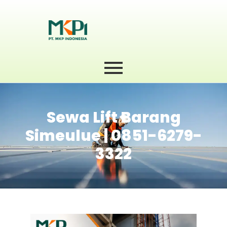
Sewa Lift Barang
Simeulue | 0851-6279-
3322